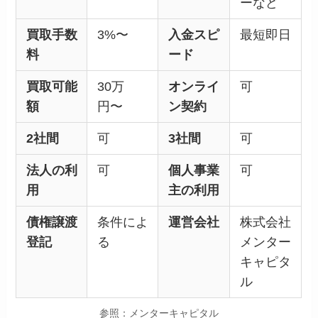
ーなど
買取手数
3%〜
入金スピ
最短即日
料
ード
買取可能
30万
オンライ
可
額
円〜
ン契約
2社間
可
3社間
可
法人の利
可
個人事業
可
用
主の利用
債権譲渡
条件によ
運営会社
株式会社
登記
る
メンター
キャピタ
ル
参照：メンターキャピタル