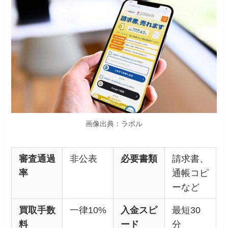
画像出典：ラボル
審査通過
非公表
必要書類
請求書、
率
通帳コピ
ーなど
買取手数
一律10%
入金スピ
最短30
料
ード
分