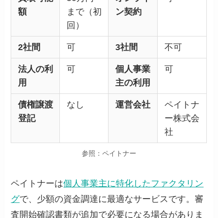
額
まで（初
ン契約
回）
2社間
可
3社間
不可
法人の利
可
個人事業
可
用
主の利用
債権譲渡
なし
運営会社
ペイトナ
登記
ー株式会
社
参照：ペイトナー
ペイトナーは
個人事業主に特化したファクタリン
グ
で、少額の資金調達に最適なサービスです。審
査開始確認書類が追加で必要になる場合がありま