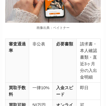
画像出典：ペイトナー
審査通過
非公表
必要書類
請求書・
率
本人確認
書類・直
近3ヶ月
分の入出
金明細
買取手数
一律10%
入金スピ
即日
料
ード
買取可能
50万円
オンライ
可