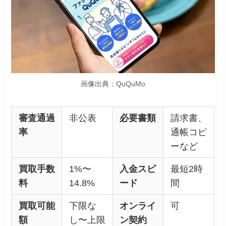
画像出典：QuQuMo
審査通過
非公表
必要書類
請求書、
率
通帳コピ
ーなど
買取手数
1%〜
入金スピ
最短2時
料
14.8%
ード
間
買取可能
下限な
オンライ
可
額
し〜上限
ン契約