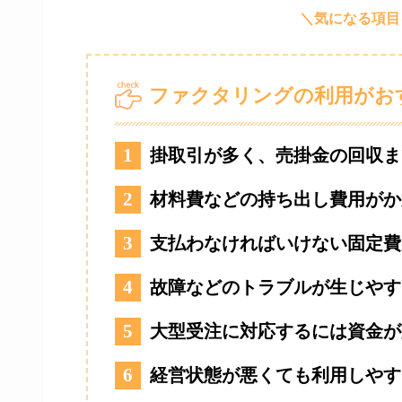
ファクタリングの利用がお
1
掛取引が多く、売掛金の回収ま
2
材料費などの持ち出し費用がか
3
支払わなければいけない固定費
4
故障などのトラブルが生じやす
5
大型受注に対応するには資金が
6
経営状態が悪くても利用しやす