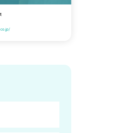
業
co.jp/