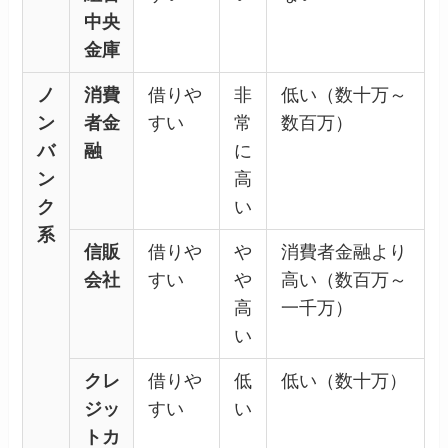
中央
金庫
ノ
消費
借りや
非
低い（数十万～
ン
者金
すい
常
数百万）
バ
融
に
ン
高
ク
い
系
信販
借りや
や
消費者金融より
会社
すい
や
高い（数百万～
高
一千万）
い
クレ
借りや
低
低い（数十万）
ジッ
すい
い
トカ