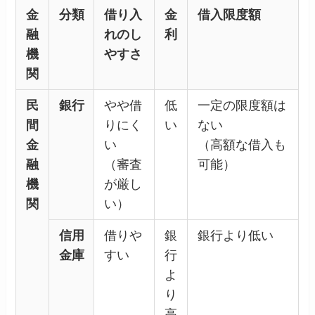
金
分類
借り入
金
借入限度額
融
れのし
利
機
やすさ
関
民
銀行
やや借
低
一定の限度額は
間
りにく
い
ない
金
い
（高額な借入も
融
（審査
可能）
機
が厳し
関
い）
信用
借りや
銀
銀行より低い
金庫
すい
行
よ
り
高