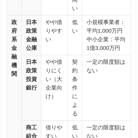
い
政
日本
やや借
低
小規模事業者：
府
政策
りやす
い
平均1,000万円
系
金融
い
中小企業：平均
金
公庫
1億3,000万円
融
日本
やや借
契
一定の限度額は
機
政策
りにく
約
ない
関
投資
い（大
条
銀行
企業向
件
け）
に
よ
る
商工
借りや
低
一定の限度額は
組合
すい
い
ない