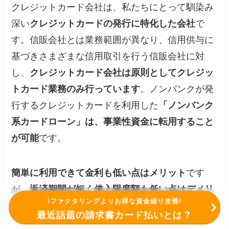
クレジットカード会社は、私たちにとって馴染み
深い
クレジットカードの発行に特化した会社
で
す。信販会社とは業務範囲が異なり、信用供与に
基づきさまざまな信用取引を行う信販会社に対
し、
クレジットカード会社は原則としてクレジッ
トカード業務のみ行っています
。ノンバンクが発
行するクレジットカードを利用した
「ノンバンク
系カードローン」は、事業性資金に転用すること
が可能
です。
簡単に利用できて金利も低い点はメリット
です
が、
返済期間が短く借入限度額も低い点はデメリ
\ファクタリングよりお得な資金繰り改善/
ット
です。
最近話題の請求書カード払いとは？