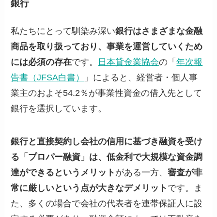
銀行
私たちにとって馴染み深い
銀行はさまざまな金融
商品を取り扱っており、事業を運営していくため
には必須の存在
です。
日本貸金業協会
の「
年次報
告書（JFSA白書）
」によると、経営者・個人事
業主のおよそ54.2％が事業性資金の借入先として
銀行を選択しています。
銀行と直接契約し会社の信用に基づき融資を受け
る「プロパー融資」は、低金利で大規模な資金調
達ができるというメリット
がある一方、
審査が非
常に厳しいという点が大きなデメリット
です。ま
た、多くの場合で会社の代表者を連帯保証人に設