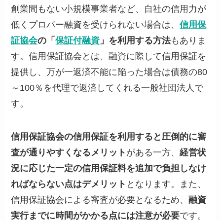
創業間もない小規模事業者など、自社の信用力が
低くプロパー融資を受けられない場合は、
信用保
証協会
の「
保証付融資
」を利用する方法
もありま
す。信用保証協会とは、融資に際して信用保証を
提供し、万が一返済不能に陥った場合は債務の80
～100％を代理で返済してくれる一般社団法人で
す。
信用保証協会の信用保証を利用すると圧倒的に審
査が通りやすくなるメリット
がある一方、
経営状
況に応じた一定の信用保証料を追加で負担しなけ
ればならない点はデメリット
となります。また、
信用保証協会による審査が必要となるため、
融資
実行までに時間がかかる点には注意が必要
です。